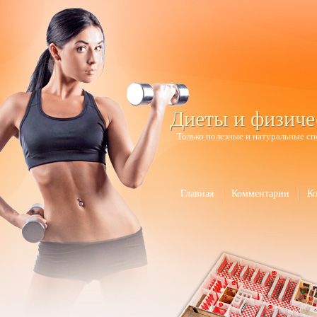
Диеты и физиче
Только полезные и натуральные сп
Главная
Комментарии
К