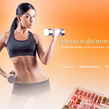
Диеты и физиче
Только полезные и натуральные сп
Главная
Комментарии
К