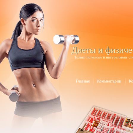
Диеты и физиче
Только полезные и натуральные сп
Главная
Комментарии
К