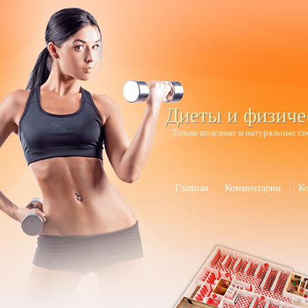
Диеты и физиче
Только полезные и натуральные сп
Главная
Комментарии
К