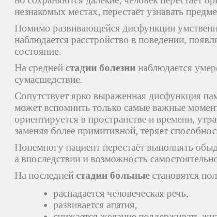
но сохраняются далёкие, человек перестаёт ор
незнакомых местах, перестаёт узнавать предме
Помимо развивающейся дисфункции умственно
наблюдается расстройство в поведении, появл
состояние.
На средней
стадии болезни
наблюдается умер
сумасшедствие.
Сопутствует ярко выраженная дисфункция пам
может вспомнить только самые важные момент
ориентируется в пространстве и времени, утра
заменяя более примитивной, теряет способнос
Понемногу пациент перестаёт выполнять обыд
а впоследствии и возможность самостоятельно
На последней
стадии больные
становятся по
распадается человеческая речь,
развивается апатия,
снижается желание поддерживать жиз