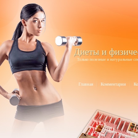
Диеты и физиче
Только полезные и натуральные сп
Главная
Комментарии
К