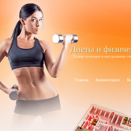
Диеты и физиче
Только полезные и натуральные сп
Главная
Комментарии
К