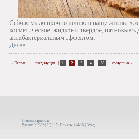
Сейчас мыло прочно вошло в нашу жизнь: хоз
косметическое, жидкое и твердое, пятновывод
антибактериальным эффектом.
Далее...
« Первая
·
‹ предыдущая
|
1
·
2
·
3
·
4
...
38
|
следующая ›
·
Главная страница
Время: 0.0982 | SQL: 7 | Память: 4.4MB
|
Вход