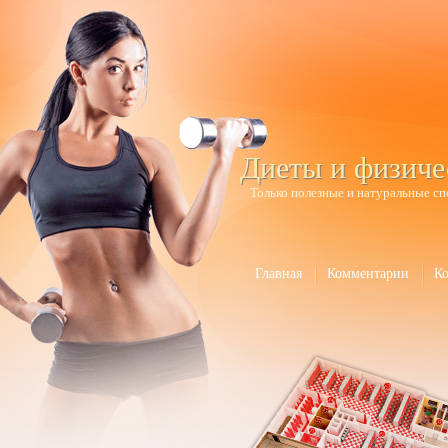
Диеты и физиче
Только полезные и натуральные сп
Главная
Комментарии
К