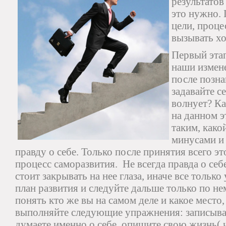
результатов
это нужно.
цели, проц
вызывать х
Первый этап
наши измен
после позна
задавайте с
волнует? К
на данном э
таким, како
минусами и
правду о себе. Только после принятия всего э
процесс саморазвития. Не всегда правда о себе
стоит закрывать на нее глаза, иначе все тольк
план развития и следуйте дальше только по не
понять кто же вы на самом деле и какое место,
выполняйте следующие упражнения: записывайт
думаете именно о себе, опишите свою жизнь( 