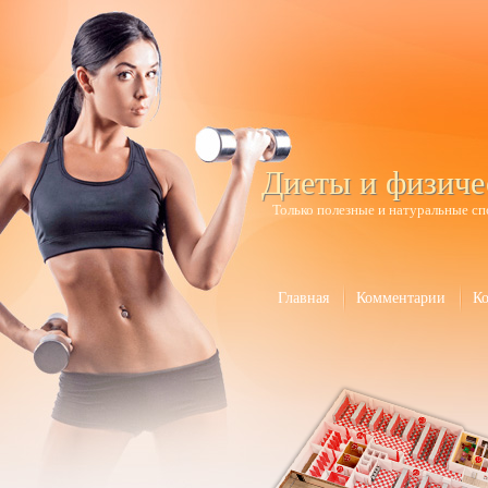
Диеты и физиче
Только полезные и натуральные сп
Главная
Комментарии
К