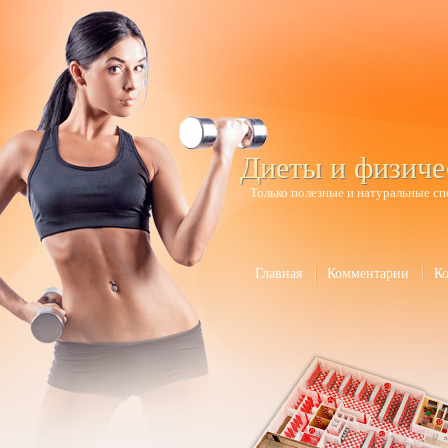
Диеты и физиче
Только полезные и натуральные сп
Главная
Комментарии
К