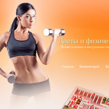
Диеты и физиче
Только полезные и натуральные сп
Главная
Комментарии
К