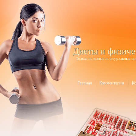
Диеты и физиче
Только полезные и натуральные сп
Главная
Комментарии
К