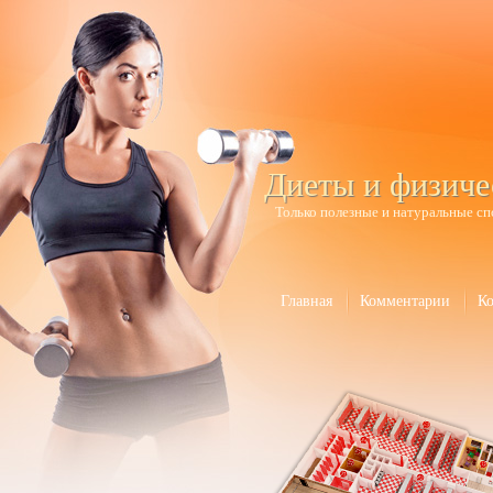
Диеты и физиче
Только полезные и натуральные сп
Главная
Комментарии
К