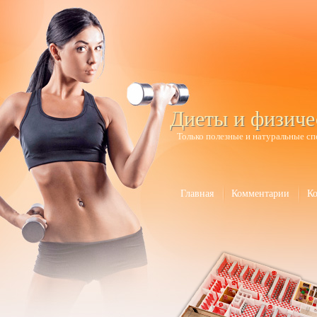
Диеты и физиче
Только полезные и натуральные сп
Главная
Комментарии
К