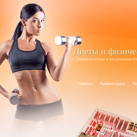
Диеты и физиче
Только полезные и натуральные сп
Главная
Комментарии
К