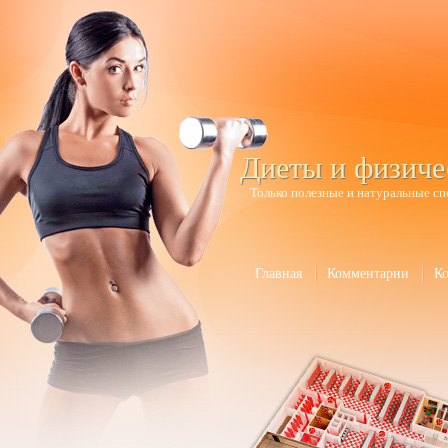
Диеты и физиче
Только полезные и натуральные сп
Главная
Комментарии
К