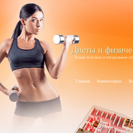
Диеты и физиче
Только полезные и натуральные сп
Главная
Комментарии
К