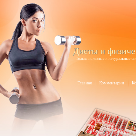
Диеты и физиче
Только полезные и натуральные сп
Главная
Комментарии
К