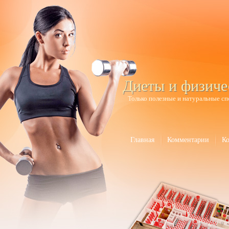
Диеты и физиче
Только полезные и натуральные сп
Главная
Комментарии
К