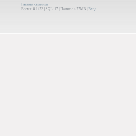
Главная страница
Время: 0.1472 | SQL: 17 | Память: 4.77MB
|
Вход