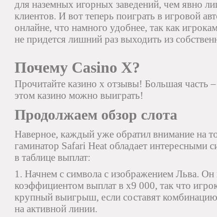
для наземных игорных заведений, чем явно ли
клиентов. И вот теперь поиграть в игровой авт
онлайне, что намного удобнее, так как игрокам
не придется лишний раз выходить из собствен
Почему Casino X?
Прочитайте казино х отзывы! Большая часть –
этом казино можно выиграть!
Продолжаем обзор слота
Наверное, каждый уже обратил внимание на то
гаминатор Safari Heat обладает интересными 
в таблице выплат:
1. Начнем с символа с изображением Льва. О
коэффициентом выплат в х9 000, так что игро
крупный выигрыш, если составят комбинацию
на активной линии.