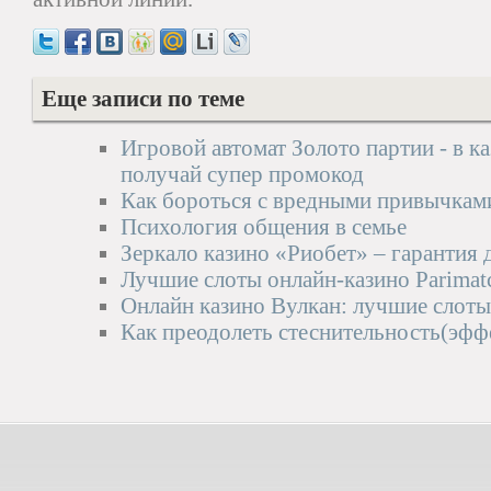
Еще записи по теме
Игровой автомат Золото партии - в к
получай супер промокод
Как бороться с вредными привычкам
Психология общения в семье
Зеркало казино «Риобет» – гарантия
Лучшие слоты онлайн-казино Parimat
Онлайн казино Вулкан: лучшие слот
Как преодолеть стеснительность(эфф