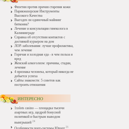
Физетин против причин старения кожи
Парикмахерские Инструменты
Высокого Качества
Выгоден ли одиночный майнинг
биткоина?
Лечение и консультации гинеколога в
Калининграде
Справка об отсутствии контактов с
доставкой курьером на дом
ЛОР-заболевания: лучше профилактика,
чем лечение
Горячая и холодная еда - в чем польза и
вред
Женский алкоголизм: причины, стадии,
лечение
4 признака человека, который никогда не
добьется успеха
Сайты знакомств: 5 советов как
построить отношения
ИНТЕРЕСНО
1xslots casino — площадка тысячи
азартных игр, щедрой бонусной
политикой и быстрым выводом
24
выигрышей
21
Особенности порт-системы Юпорт