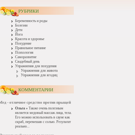
РУБРИКИ
Беременность и роды
Болезни
Дети
Йога
Красота и здоровье
Похудение
Правильное питание
Психология
Саморазвитие
Свадебный день
Упражнения для похудения
Упражнения для живота
Упражнения для ягодиц
КОММЕНТАРИИ
Мед - отличное средство против прыщей
Ольга »
Также очень полезным
является медовый массаж лица, тела.
Его можно использовать в сауне как
скраб, перемешав с солью. Результат
реально...