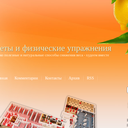
еты и физические упражнения
ко полезные и натуральные способы снижения веса - худеем вместе
вная
Комментарии
Контакты
Архив
RSS