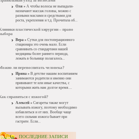
Правильный уход за волосами
Оля »
А чтобы волосы не выпадали-
назначают массаж головы, можно с
разными маслами и средствами для
роста, укрепления и т.д. Прочитала об...
Клиники пластической хирургии – право
выбора
Вера »
Сутки для постоперационного
стационара это очень мало. Если
сравнивать со стандартами нашей
медицины более раннего периода,
лежать в больнице полагалось...
Можно ли перевоспитать человека?
Ирина »
В детстве нашим воспитанием
занимаются родители и именно они
прививают те или иные качества, с
которыми жить нам долгое время....
Как справиться с изжогой?
Алексей »
Сигареты также могут
вызывать изжогу, поэтому необходимо
избавляться и от них. Вообще чаще
всего сильная изжога бывает при
гастрите. Если...
ПОСЛЕДНИЕ ЗАПИСИ