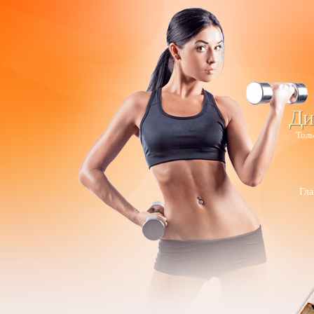
Ди
Толь
Гла