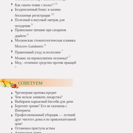
13
Как смыть тоник с волос?
Бездепозитный бонус в казино:
10
бесплатная регистрация
Полезный и вкусный завтрак для
9
похудения
Правильное питание при сахарном
9
диабете
Московская стоматологическая клиника
8
Moscow-Lumineers
7
Правильный уход за волосами
7
Можно ли перевоспитать человека?
Мед - отличное средство против прыщей
7
СОВЕТУЕМ
Чрезмерная критика вредит
Чем нельзя запивать лекарства?
Выбираем каркасный бассейн для дачи
Берегите зрение! Его не скачаешь с
Интернета
Профессиональный уборщик — лучший
друг чистого дома и по привлекательной
цене!
Остановка приступа астмы
Ананасовая диета