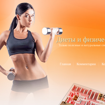
Диеты и физиче
Только полезные и натуральные сп
Главная
Комментарии
К