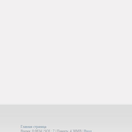
Главная страница
Время: 0.0834 | SQL: 7 | Память: 4.38MB
|
Вход