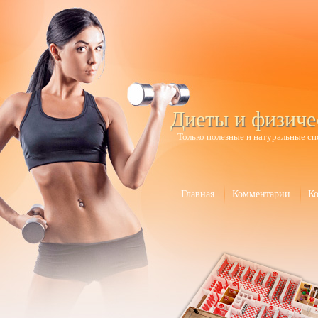
Диеты и физиче
Только полезные и натуральные сп
Главная
Комментарии
К