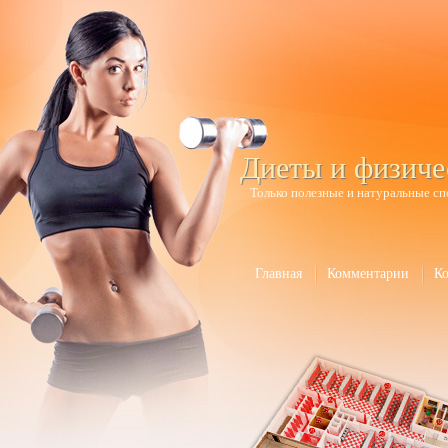
Диеты и физиче
Только полезные и натуральные сп
Главная
Комментарии
К