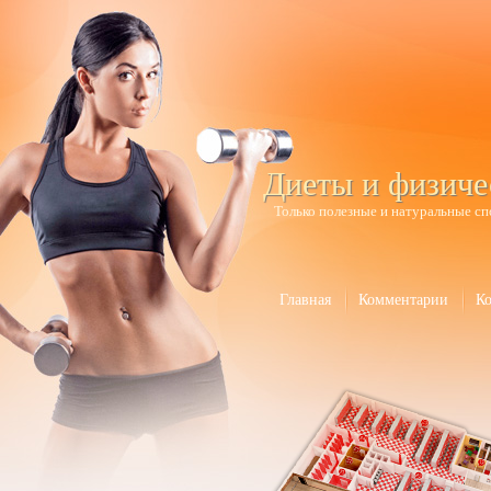
Диеты и физиче
Только полезные и натуральные сп
Главная
Комментарии
К